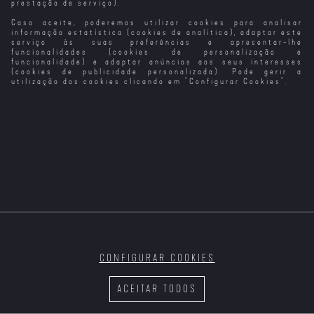
prestação de serviço).
Caso aceite, poderemos utilizar cookies para analisar
informação estatística (cookies de analítica), adaptar este
serviço às suas preferências e apresentar-lhe
funcionalidades (cookies de personalização e
funcionalidade) e adaptar anúncios aos seus interesses
(cookies de publicidade personalizada). Pode gerir a
utilização dos cookies clicando em "
Configurar Cookies
".
The Brigade T2
TERÇA | 4 AGOSTO | 22H10
VER MAIS
CONFIGURAR COOKIES
ACEITAR TODOS