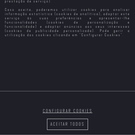
prestação de serviço).
Caso aceite, poderemos utilizar cookies para analisar
informação estatística (cookies de analítica), adaptar este
serviço às suas preferências e apresentar-lhe
funcionalidades (cookies de personalização e
funcionalidade) e adaptar anúncios aos seus interesses
(cookies de publicidade personalizada). Pode gerir a
SÉRIES EM DESTAQUE
utilização dos cookies clicando em "
Configurar Cookies
".
ESPECIAIS
CONFIGURAR COOKIES
ACEITAR TODOS