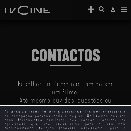
CONTACTOS
Escolher um filme não tem de ser
um filme.
Até mesmo dúvidas, questões ou
sugestões.
Os cookies permitem-nos proporcionar lhe uma experiência
Estamos sempre disponíveis para
de navegação personalizada e segura. Utilizamos cookies
e/ou ferramentas similares nos nossos websites ou
as receber: canaistvcine@nos.pt
aplicações que são necessários para o seu bom
funcionamento técnico (cookies necessários para a