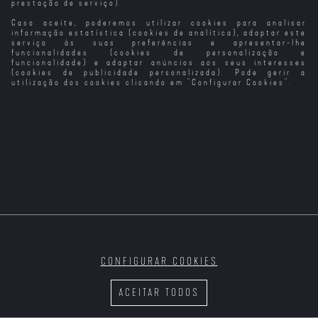
prestação de serviço).
Caso aceite, poderemos utilizar cookies para analisar
informação estatística (cookies de analítica), adaptar este
serviço às suas preferências e apresentar-lhe
funcionalidades (cookies de personalização e
funcionalidade) e adaptar anúncios aos seus interesses
(cookies de publicidade personalizada). Pode gerir a
utilização dos cookies clicando em "
Configurar Cookies
".
CONFIGURAR COOKIES
ACEITAR TODOS