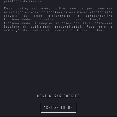
prestação de serviço).
Caso aceite, poderemos utilizar cookies para analisar
Partilhar
informação estatística (cookies de analítica), adaptar este
serviço às suas preferências e apresentar-lhe
funcionalidades (cookies de personalização e
funcionalidade) e adaptar anúncios aos seus interesses
(cookies de publicidade personalizada). Pode gerir a
utilização dos cookies clicando em "
Configurar Cookies
".
Cineastas em Foco
Sinopse:
Mais do que cinema, retratos inquietantes
da vida e da condição humana com assinatura de
cinco realizadores contemporâneos.
MIROIRS NO.
BRINCAR COM
LAGUNA
OND
3
O FOGO
CONFIGURAR COOKIES
ACEITAR TODOS