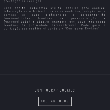
prestação de serviço).
Caso aceite, poderemos utilizar cookies para analisar
Partilhar
informação estatística (cookies de analítica), adaptar este
serviço às suas preferências e apresentar-lhe
funcionalidades (cookies de personalização e
funcionalidade) e adaptar anúncios aos seus interesses
(cookies de publicidade personalizada). Pode gerir a
utilização dos cookies clicando em "
Configurar Cookies
".
Red Dawn: Original e
Remake
AMANHECER
AMANHECER
VIOLENTO
VIOLENTO
(1984)
CONFIGURAR COOKIES
ACEITAR TODOS