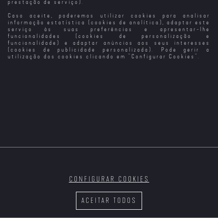
prestação de serviço).
Caso aceite, poderemos utilizar cookies para analisar
Partilhar
informação estatística (cookies de analítica), adaptar este
serviço às suas preferências e apresentar-lhe
funcionalidades (cookies de personalização e
funcionalidade) e adaptar anúncios aos seus interesses
(cookies de publicidade personalizada). Pode gerir a
utilização dos cookies clicando em "
Configurar Cookies
".
Terror à Deriva
Sinopse:
Nas profundezas, ninguém te ouve gritar.
Quatro filmes de suster o fôlego em que o mar se torna
uma armadilha mortal.
TUBARÃO: O
47 METROS:
DEMÓNIO
MEDO
NEGRO
PROFUNDO
CONFIGURAR COOKIES
ACEITAR TODOS