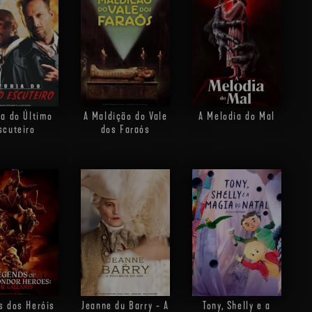
ia do Último
A Maldição do Vale
A Melodia do Mal
scuteiro
dos Faraós
s dos Heróis
Jeanne du Barry - A
Tony, Shelly e a