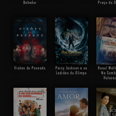
Bebedor
Preço do D
Visões do Passado
Percy Jackson e os
Raoul Wall
Ladrões do Olimpo
Na Somb
Holoca