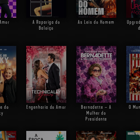
 Amor
A Rapariga do
As Leis do Homem
Upgrad
Baloiço
re do
Engenharia do Amor
Bernadette – A
O Mun
ky
Mulher do
Presidente