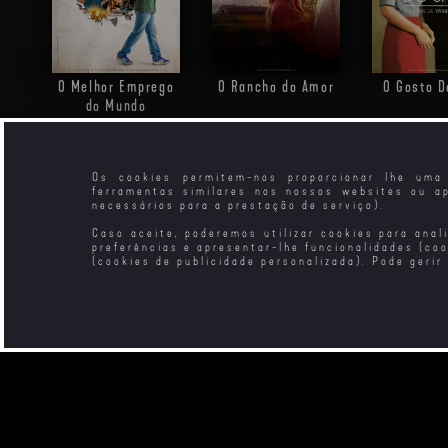
O Melhor Emprego
O Rancho do Amor
O Gosto D
do Mundo
Os cookies permitem-nos proporcionar lhe uma 
ferramentas similares nos nossos websites ou a
necessários para a prestação de serviço).
Caso aceite, poderemos utilizar cookies para anal
preferências e apresentar-lhe funcionalidades (co
(cookies de publicidade personalizada). Pode gerir
O Poço do Mal
Histórias do Vale
As Cores d
Bom