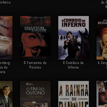
inheiro
do 
V
enberg:
O Fantasma do
O Comboio do
A Car
ra do
Paraíso
Inferno
usto