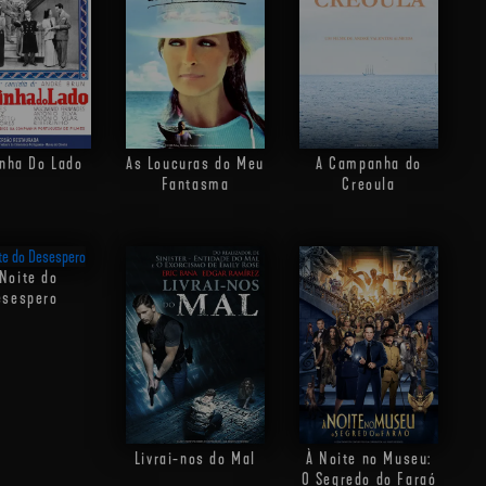
inha Do Lado
As Loucuras do Meu
A Campanha do
Fantasma
Creoula
Noite do
esespero
Livrai-nos do Mal
À Noite no Museu:
O Segredo do Faraó