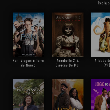
Realiza
Pan: Viagem à Terra
Annabelle 2: A
A Idade d
do Nunca
Criação Do Mal
(VP