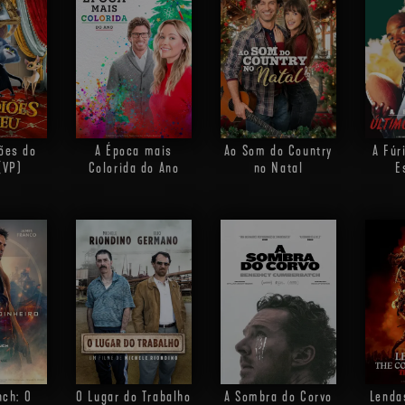
ões do
A Época mais
Ao Som do Country
A Fúr
(VP)
Colorida do Ano
no Natal
E
nch: O
O Lugar do Trabalho
A Sombra do Corvo
Lenda