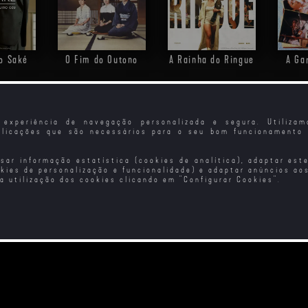
o Saké
O Fim do Outono
A Rainha do Ringue
A Ga
experiência de navegação personalizada e segura. Utiliza
plicações que são necessários para o seu bom funcionamento 
isar informação estatística (cookies de analítica), adaptar est
okies de personalização e funcionalidade) e adaptar anúncios ao
 a utilização dos cookies clicando em "
Configurar Cookies
".
o Tempo
O Signo do Leão
A Mulher do Aviador
O R
Ninj