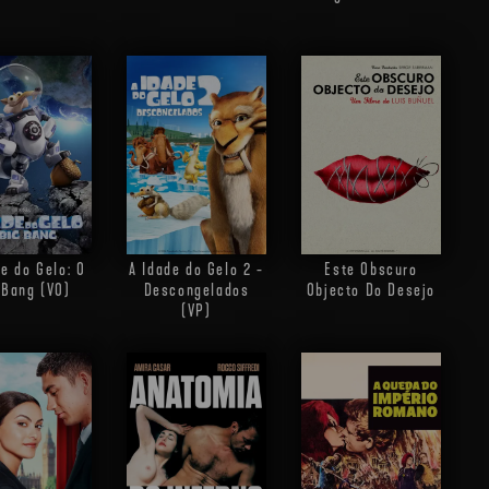
de do Gelo: O
A Idade do Gelo 2 -
Este Obscuro
 Bang (VO)
Descongelados
Objecto Do Desejo
(VP)