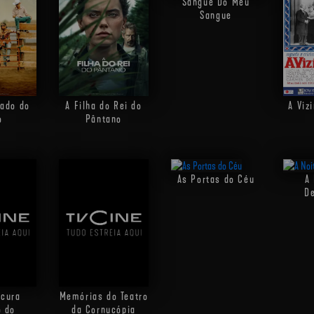
Sangue Do Meu
Sangue
Lado do
A Filha do Rei do
A Viz
o
Pântano
As Portas do Céu
A 
D
scura
Memórias do Teatro
o do
da Cornucópia