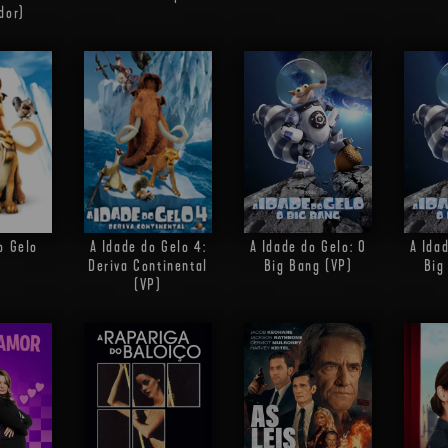
dor)
o Gelo
A Idade do Gelo 4:
A Idade do Gelo: O
A Ida
)
Deriva Continental
Big Bang (VP)
Big
(VP)