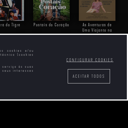
rra do Tigre
Postais do Coração
As Aventuras de
Uma Viajante na
Coreia do Sul
mos cookies e/ou
técnico (cookies
CONFIGURAR COOKIES
e serviço às suas
s seus interesses
ACEITAR TODOS
egresso do
O Senhor dos Anéis:
Elas
a Americano
Os Anéis do Poder
T1