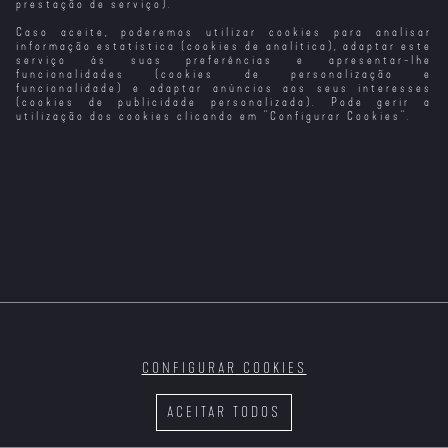
prestação de serviço).
Caso aceite, poderemos utilizar cookies para analisar
A Corrida Mais
O Homem Mais
As Cinquenta
Quanto Mais
Louca da Europa
Sortudo da
Sombras Mais
Quente Melhor
informação estatística (cookies de analítica), adaptar este
(VP)
América
Negras
serviço às suas preferências e apresentar-lhe
(Unmasked
funcionalidades (cookies de personalização e
Edition)
funcionalidade) e adaptar anúncios aos seus interesses
(cookies de publicidade personalizada). Pode gerir a
utilização dos cookies clicando em "
Configurar Cookies
".
Do Outro Lado
A Filha do Rei
O Ancoradouro
A Vizinha Do
do Muro
do Pântano
do Tempo
Lado
Sangue Do Meu
Sangue
CONFIGURAR COOKIES
As Loucuras do
A Campanha do
A Memória do
Meu Fantasma
Creoula
Cheiro das
ACEITAR TODOS
Coisas