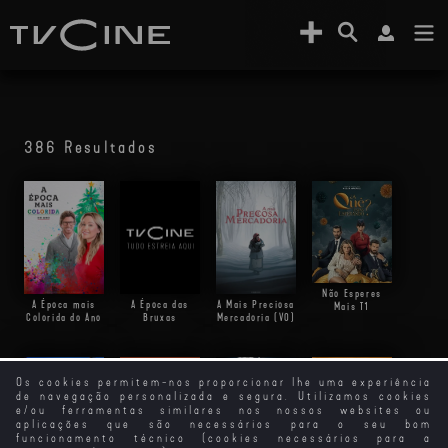
386 Resultados
Não Esperes
A Época mais
A Mais Preciosa
A Época das
Mais
T1
Colorida do Ano
Mercadoria (VO)
Bruxas
Os cookies permitem-nos proporcionar lhe uma experiência
de navegação personalizada e segura. Utilizamos cookies
e/ou ferramentas similares nos nossos websites ou
aplicações que são necessários para o seu bom
funcionamento técnico (cookies necessários para a