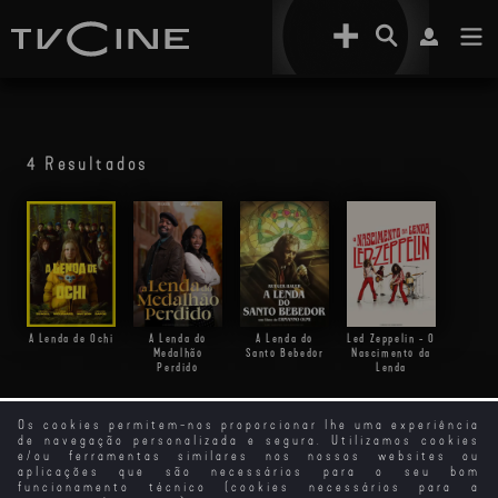
4 Resultados
A Lenda de Ochi
A Lenda do
A Lenda do
Led Zeppelin - O
Medalhão
Santo Bebedor
Nascimento da
Perdido
Lenda
Os cookies permitem-nos proporcionar lhe uma experiência
de navegação personalizada e segura. Utilizamos cookies
e/ou ferramentas similares nos nossos websites ou
aplicações que são necessários para o seu bom
funcionamento técnico (cookies necessários para a