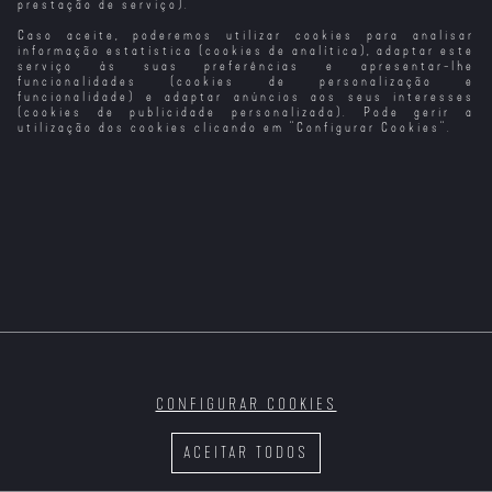
prestação de serviço).
Caso aceite, poderemos utilizar cookies para analisar
informação estatística (cookies de analítica), adaptar este
serviço às suas preferências e apresentar-lhe
funcionalidades (cookies de personalização e
funcionalidade) e adaptar anúncios aos seus interesses
(cookies de publicidade personalizada). Pode gerir a
utilização dos cookies clicando em "
Configurar Cookies
".
CONFIGURAR COOKIES
ACEITAR TODOS