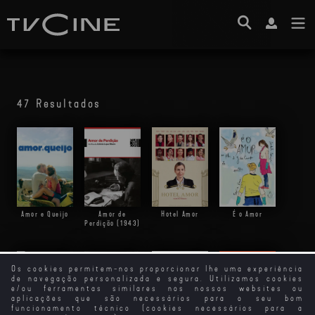
47 Resultados
Amor e Queijo
Amor de
Hotel Amor
É o Amor
Perdição (1943)
Os cookies permitem-nos proporcionar lhe uma experiência
de navegação personalizada e segura. Utilizamos cookies
e/ou ferramentas similares nos nossos websites ou
A Vida, O
aplicações que são necessários para o seu bom
Amor... e as
funcionamento técnico (cookies necessários para a
Vacas