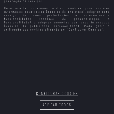
prestação de serviço).
Caso aceite, poderemos utilizar cookies para analisar
informação estatística (cookies de analítica), adaptar este
serviço às suas preferências e apresentar-lhe
funcionalidades (cookies de personalização e
funcionalidade) e adaptar anúncios aos seus interesses
(cookies de publicidade personalizada). Pode gerir a
utilização dos cookies clicando em "
Configurar Cookies
".
CONFIGURAR COOKIES
ACEITAR TODOS