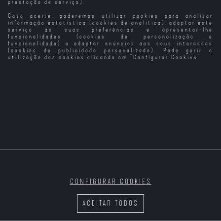
prestação de serviço).
Caso aceite, poderemos utilizar cookies para analisar
A Mulher do
Identificação de
Sete Vezes
Aviador
Uma Mulher
Mulher
informação estatística (cookies de analítica), adaptar este
serviço às suas preferências e apresentar-lhe
funcionalidades (cookies de personalização e
funcionalidade) e adaptar anúncios aos seus interesses
(cookies de publicidade personalizada). Pode gerir a
utilização dos cookies clicando em "
Configurar Cookies
".
Sangue Do Meu
Sangue
Uma Mulher Sob
Do Outro Lado
A Filha do Rei
Influência
do Muro
do Pântano
CONFIGURAR COOKIES
A Vizinha Do
As Loucuras do
A Campanha do
O Ancoradouro
Lado
Meu Fantasma
Creoula
do Tempo
ACEITAR TODOS