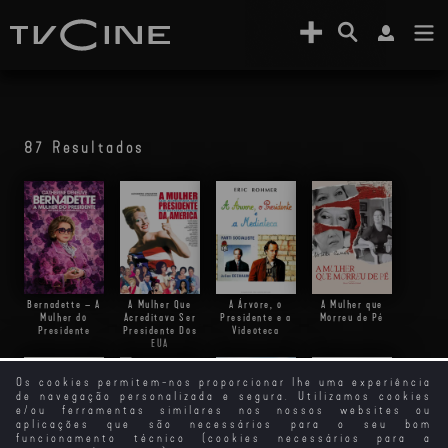
87 Resultados
Bernadette – A
A Mulher Que
A Árvore, o
A Mulher que
Mulher do
Acreditava Ser
Presidente e a
Morreu de Pé
Presidente
Presidente Dos
Videoteca
EUA
Os cookies permitem-nos proporcionar lhe uma experiência
de navegação personalizada e segura. Utilizamos cookies
e/ou ferramentas similares nos nossos websites ou
Incendies - A
aplicações que são necessários para o seu bom
Mulher que
funcionamento técnico (cookies necessários para a
Canta