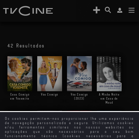
42 Resultados
Casa Comigo
Voa Comigo
Voa Comigo
A Minha Noite
em Yosemite
(2023)
em Casa de
Maud
Os cookies permitem-nos proporcionar lhe uma experiência
de navegação personalizada e segura. Utilizamos cookies
e/ou ferramentas similares nos nossos websites ou
aplicações que são necessários para o seu bom
funcionamento técnico (cookies necessários para a