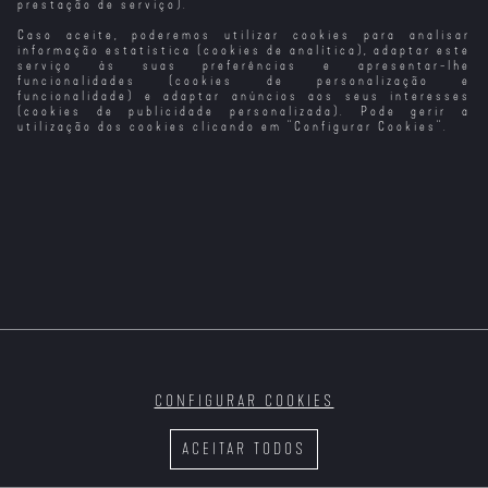
prestação de serviço).
Caso aceite, poderemos utilizar cookies para analisar
A Maldição Da
Não Há Como a
Annabelle 3 - O
A Casa do Diabo
Casa
Nossa Casa
Regresso A
informação estatística (cookies de analítica), adaptar este
Winchester
Casa
serviço às suas preferências e apresentar-lhe
funcionalidades (cookies de personalização e
funcionalidade) e adaptar anúncios aos seus interesses
(cookies de publicidade personalizada). Pode gerir a
utilização dos cookies clicando em "
Configurar Cookies
".
Spartacus: Casa
A Grande Casa
Um Filme em
Espiral em
de Ashur
T1
de Bonecas
Forma de Assim
Ressonância
Ace Ventura Em
África
CONFIGURAR COOKIES
Em Ano de Safra
Um Americano
Era Uma Vez
Em Paris
em... Hollywood
ACEITAR TODOS