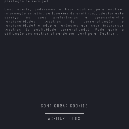
prestação de serviço).
Caso aceite, poderemos utilizar cookies para analisar
informação estatística (cookies de analítica), adaptar este
serviço às suas preferências e apresentar-lhe
funcionalidades (cookies de personalização e
funcionalidade) e adaptar anúncios aos seus interesses
(cookies de publicidade personalizada). Pode gerir a
utilização dos cookies clicando em "
Configurar Cookies
".
CONFIGURAR COOKIES
ACEITAR TODOS