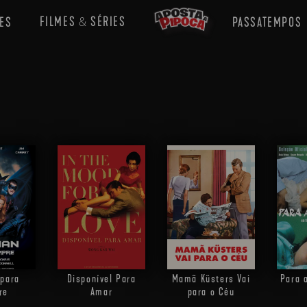
FILMES
SÉRIES
ES
PASSATEMPOS
&
para
Disponível Para
Mamã Küsters Vai
Para 
re
Amar
para o Céu