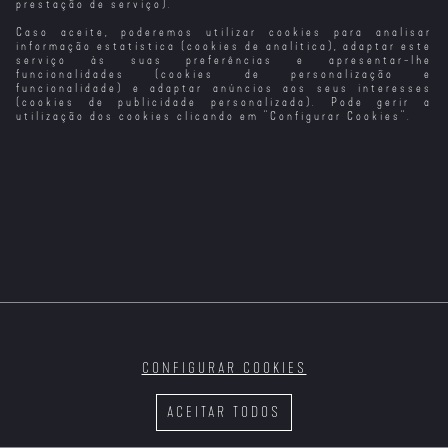
prestação de serviço).
Caso aceite, poderemos utilizar cookies para analisar
O Regresso de
Until Dawn
Mean Girls
A Espada da
Ulisses (2024)
(2025)
(2024)
Vingança (2024)
informação estatística (cookies de analítica), adaptar este
serviço às suas preferências e apresentar-lhe
funcionalidades (cookies de personalização e
funcionalidade) e adaptar anúncios aos seus interesses
(cookies de publicidade personalizada). Pode gerir a
utilização dos cookies clicando em "
Configurar Cookies
".
Sei o Que
O Rei dos Reis
Éden (2024)
Love (2024)
Fizeste no
(2025) (VP)
Verão Passado
(2025)
CONFIGURAR COOKIES
Sex (2024)
Nuremberga
Alpha (2025)
The Killer
(2025)
(2024)
ACEITAR TODOS