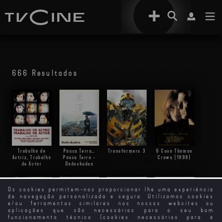
666 Resultados
Trabalho de
Pouca Terra…
Transformers 3
O Caso Thomas
Actriz, Trabalho
Pouca Terra -
Crown (1999)
de Actor
Dodeskaden
Os cookies permitem-nos proporcionar lhe uma experiência
de navegação personalizada e segura. Utilizamos cookies
e/ou ferramentas similares nos nossos websites ou
aplicações que são necessários para o seu bom
funcionamento técnico (cookies necessários para a