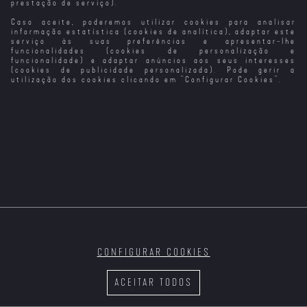
prestação de serviço).
Caso aceite, poderemos utilizar cookies para analisar
Transformers:
Transformers -
Transformers: O
Tai Chi Master
Era da Extinção
Retaliação
Último
informação estatística (cookies de analítica), adaptar este
Cavaleiro
serviço às suas preferências e apresentar-lhe
funcionalidades (cookies de personalização e
funcionalidade) e adaptar anúncios aos seus interesses
(cookies de publicidade personalizada). Pode gerir a
utilização dos cookies clicando em "
Configurar Cookies
".
Terrifier
Thelma (2024)
Surpresa de
A Terra Treme
Natal - O
Milagre de Tina
CONFIGURAR COOKIES
Três Menos Eu
Tração
O Ancoradouro
Carmen
do Tempo
Troubles
ACEITAR TODOS