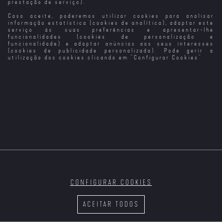
prestação de serviço).
Caso aceite, poderemos utilizar cookies para analisar
informação estatística (cookies de analítica), adaptar este
serviço às suas preferências e apresentar-lhe
funcionalidades (cookies de personalização e
funcionalidade) e adaptar anúncios aos seus interesses
(cookies de publicidade personalizada). Pode gerir a
utilização dos cookies clicando em "
Configurar Cookies
".
CONFIGURAR COOKIES
ACEITAR TODOS