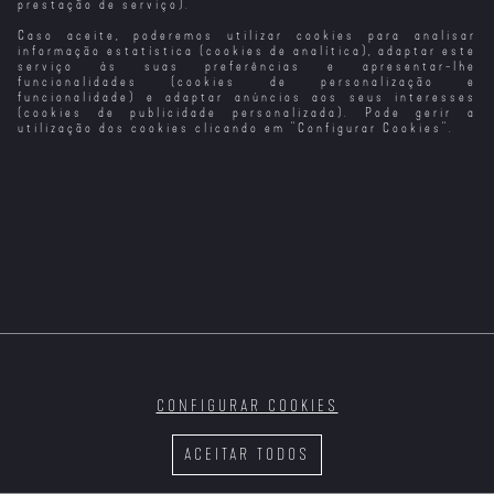
prestação de serviço).
Caso aceite, poderemos utilizar cookies para analisar
informação estatística (cookies de analítica), adaptar este
serviço às suas preferências e apresentar-lhe
funcionalidades (cookies de personalização e
funcionalidade) e adaptar anúncios aos seus interesses
(cookies de publicidade personalizada). Pode gerir a
utilização dos cookies clicando em "
Configurar Cookies
".
CONFIGURAR COOKIES
ACEITAR TODOS