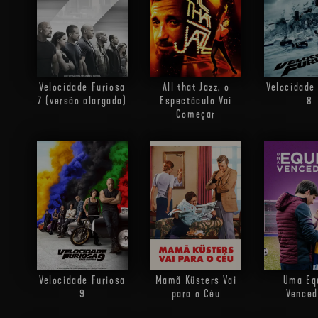
Velocidade Furiosa
All that Jazz, o
Velocidade
7 (versão alargada)
Espectáculo Vai
8
Começar
Velocidade Furiosa
Mamã Küsters Vai
Uma Eq
9
para o Céu
Venced