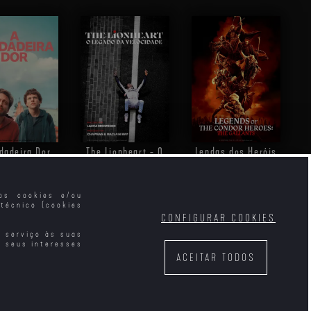
rdadeira Dor
The Lionheart - O
Lendas dos Heróis
Legado da
do Condor: Os
Velocidade
Valentes
mos cookies e/ou
técnico (cookies
CONFIGURAR COOKIES
e serviço às suas
s seus interesses
ACEITAR TODOS