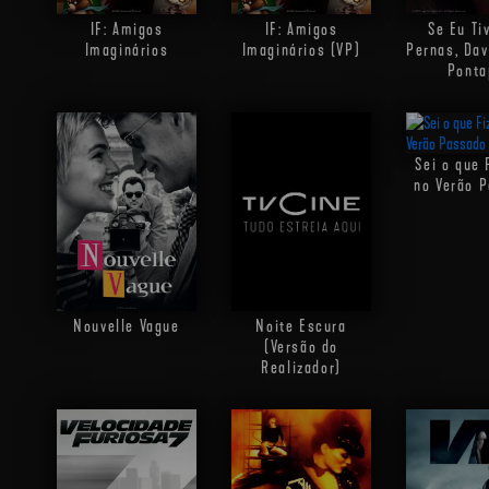
IF: Amigos
IF: Amigos
Se Eu Ti
Imaginários
Imaginários (VP)
Pernas, Da
Ponta
Sei o que 
no Verão 
Nouvelle Vague
Noite Escura
(Versão do
Realizador)