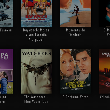
 Furiosa
Baywatch: Marés
Momento da
O M
Vivas (Versão
Verdade
V
Alargada)
uipa
The Watchers -
O Perfume Verde
Veloci
ora
Eles Veem Tudo