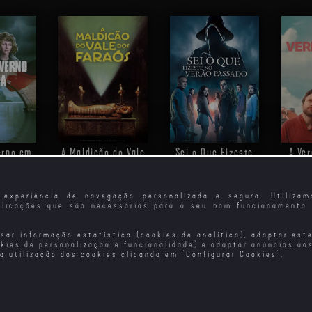
erno em
A Maldição do Vale
Sei o Que Fizeste
A Ve
za
dos Faraós
no Verão Passado
(2025)
experiência de navegação personalizada e segura. Utiliza
plicações que são necessários para o seu bom funcionamento 
isar informação estatística (cookies de analítica), adaptar est
okies de personalização e funcionalidade) e adaptar anúncios ao
 a utilização dos cookies clicando em "
Configurar Cookies
".