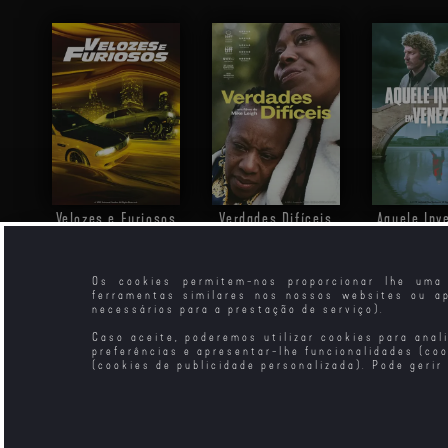
Velozes e Furiosos
Verdades Difíceis
Aquele Inv
Vene
Os cookies permitem-nos proporcionar lhe uma 
ferramentas similares nos nossos websites ou a
necessários para a prestação de serviço).
Caso aceite, poderemos utilizar cookies para anal
preferências e apresentar-lhe funcionalidades (co
(cookies de publicidade personalizada). Pode gerir