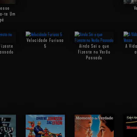
vesse
V
va-te Um
pé
Velocidade Furiosa
Fizeste
5
Ainda Sei o que
A Vida
Passado
Fizeste no Verão
a
Passado