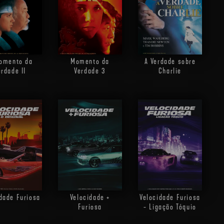
omento da
Momento da
A Verdade sobre
erdade II
Verdade 3
Charlie
dade Furiosa
Velocidade +
Velocidade Furiosa
Furiosa
- Ligação Tóquio