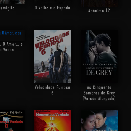
ermiglio
O Velho e a Espada
Anónimo
T2
, O Amor... e
s Vacas
Velocidade Furiosa
As Cinquenta
6
Sombras de Grey
(Versão Alargada)