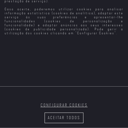
prestação de serviço).
Caso aceite, poderemos utilizar cookies para analisar
Emmanuelle
A Filha do Rei
Do Outro Lado
Noite Escura
do Pântano
do Muro
(Versão do
informação estatística (cookies de analítica), adaptar este
Realizador)
serviço às suas preferências e apresentar-lhe
funcionalidades (cookies de personalização e
funcionalidade) e adaptar anúncios aos seus interesses
(cookies de publicidade personalizada). Pode gerir a
utilização dos cookies clicando em "
Configurar Cookies
".
Acaba Com Eles
Encontro de
Saltburn
Bring Him to Me
Irmãos
- O Último
Destino
CONFIGURAR COOKIES
Hurry Up
Bird
The Alto Knights
Festival Rocky
Tomorrow
de Terror
ACEITAR TODOS