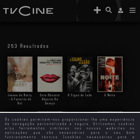
253 Resultados
Jeanne du Barry
Este Obscuro
O Signo do Leão
A Noite
- A Favorita do
Objecto Do
Rei
Desejo
Os cookies permitem-nos proporcionar lhe uma experiência
de navegação personalizada e segura. Utilizamos cookies
e/ou ferramentas similares nos nossos websites ou
aplicações que são necessários para o seu bom
funcionamento técnico (cookies necessários para a