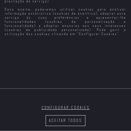
prestação de serviço).
Caso aceite, poderemos utilizar cookies para analisar
informação estatística (cookies de analítica), adaptar este
serviço às suas preferências e apresentar-lhe
funcionalidades (cookies de personalização e
funcionalidade) e adaptar anúncios aos seus interesses
(cookies de publicidade personalizada). Pode gerir a
utilização dos cookies clicando em "
Configurar Cookies
".
CONFIGURAR COOKIES
ACEITAR TODOS