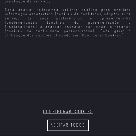
prestação de serviço).
Caso aceite, poderemos utilizar cookies para analisar
Até Sempre
Disponível Para
Mamã Küsters
Para a Minha
Amar
Vai para o Céu
Irmã
informação estatística (cookies de analítica), adaptar este
serviço às suas preferências e apresentar-lhe
funcionalidades (cookies de personalização e
funcionalidade) e adaptar anúncios aos seus interesses
(cookies de publicidade personalizada). Pode gerir a
utilização dos cookies clicando em "
Configurar Cookies
".
Um Casamento
Um Dia Para
Volta Para Mim
Guia para o
para Belle
Esquecer
Amor
CONFIGURAR COOKIES
10 Passos Para
Para Filadélfia
Paris 13
Os Chapéus de
o Amor
Com Amor
Chuva de
ACEITAR TODOS
Cherburgo