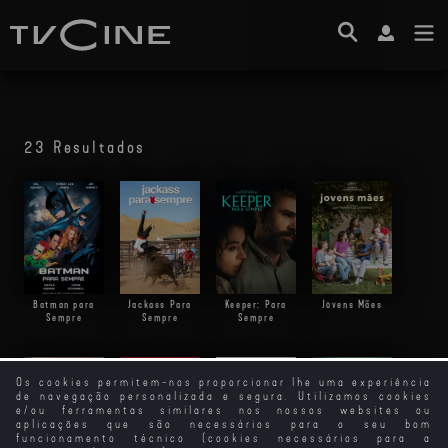
23 Resultados
Batman para
Jackass Para
Keeper: Para
Jovens Mães
Sempre
Sempre
Sempre
Os cookies permitem-nos proporcionar lhe uma experiência
de navegação personalizada e segura. Utilizamos cookies
e/ou ferramentas similares nos nossos websites ou
aplicações que são necessários para o seu bom
funcionamento técnico (cookies necessários para a