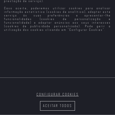
prestação de serviço).
Caso aceite, poderemos utilizar cookies para analisar
Punch-Drunk
Jogo do Amor
Um Romance no
Uma Paixão no
Love -
Parque
Niagara
informação estatística (cookies de analítica), adaptar este
Embriagado de
serviço às suas preferências e apresentar-lhe
Amor
funcionalidades (cookies de personalização e
funcionalidade) e adaptar anúncios aos seus interesses
(cookies de publicidade personalizada). Pode gerir a
utilização dos cookies clicando em "
Configurar Cookies
".
Um Brinde ao
Quando o Amor
Um Amor à
Pelo Amor de
Amor
Marca o Lugar
Beira D´Água
Lily
CONFIGURAR COOKIES
Azar no Amor
Dracula: Uma
Um Amor que
10 Passos Para
História de
Floresce
o Amor
ACEITAR TODOS
Amor