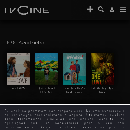
579 Resultados
Love (2024)
That´s How I
Love is a Dog´s
Bob Marley: One
Love You
Best Friend
Love
Os cookies permitem-nos proporcionar lhe uma experiência
de navegação personalizada e segura. Utilizamos cookies
e/ou ferramentas similares nos nossos websites ou
aplicações que são necessários para o seu bom
funcionamento técnico (cookies necessários para a