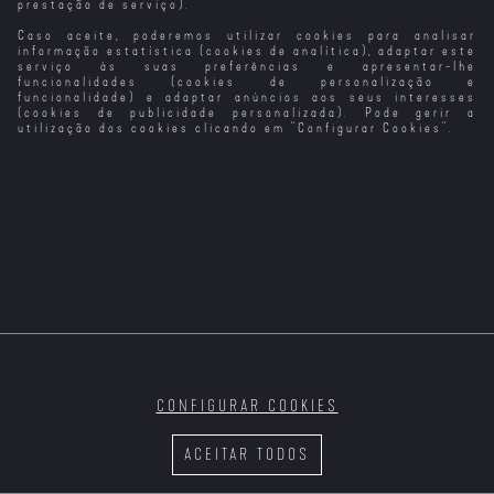
prestação de serviço).
Caso aceite, poderemos utilizar cookies para analisar
informação estatística (cookies de analítica), adaptar este
serviço às suas preferências e apresentar-lhe
funcionalidades (cookies de personalização e
funcionalidade) e adaptar anúncios aos seus interesses
(cookies de publicidade personalizada). Pode gerir a
utilização dos cookies clicando em "
Configurar Cookies
".
CONFIGURAR COOKIES
ACEITAR TODOS