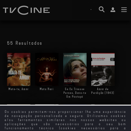
55 Resultados
Mata-te, Amor
Mata Hari
Se Eu Tivesse
Amor de
Pernas, Dava-te
Perdição (1943)
Um Pontapé
Os cookies permitem-nos proporcionar lhe uma experiência
de navegação personalizada e segura. Utilizamos cookies
e/ou ferramentas similares nos nossos websites ou
A Vida, O
aplicações que são necessários para o seu bom
Amor... e as
funcionamento técnico (cookies necessários para a
Vacas