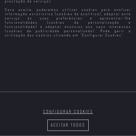
prestação de serviço).
Caso aceite, poderemos utilizar cookies para analisar
Hotel Amor
É o Amor
Bem Bom
informação estatística (cookies de analítica), adaptar este
serviço às suas preferências e apresentar-lhe
funcionalidades (cookies de personalização e
funcionalidade) e adaptar anúncios aos seus interesses
(cookies de publicidade personalizada). Pode gerir a
utilização dos cookies clicando em "
Configurar Cookies
".
O Amor
O Amor Não Tira
West Side Story
O Último Amor
Férias
- Amor Sem
De Casanova
Barreiras
CONFIGURAR COOKIES
Escândalo de
Amor e
Jogo do Amor
Um Brinde ao
Amor
Preconceito
Amor
ACEITAR TODOS