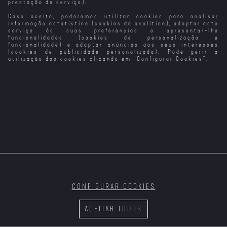
prestação de serviço).
Caso aceite, poderemos utilizar cookies para analisar
informação estatística (cookies de analítica), adaptar este
serviço às suas preferências e apresentar-lhe
funcionalidades (cookies de personalização e
funcionalidade) e adaptar anúncios aos seus interesses
(cookies de publicidade personalizada). Pode gerir a
utilização dos cookies clicando em "
Configurar Cookies
".
CONFIGURAR COOKIES
ACEITAR TODOS