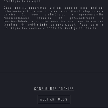
prestação de serviço).
Caso aceite, poderemos utilizar cookies para analisar
Um Natal de
Mata-te, Amor
A Minha Vida
O Meu Espião:
Derreter o
Como Roger
Cidade Eterna
informação estatística (cookies de analítica), adaptar este
Coração
Moore
serviço às suas preferências e apresentar-lhe
funcionalidades (cookies de personalização e
funcionalidade) e adaptar anúncios aos seus interesses
(cookies de publicidade personalizada). Pode gerir a
utilização dos cookies clicando em "
Configurar Cookies
".
CONFIGURAR COOKIES
ACEITAR TODOS