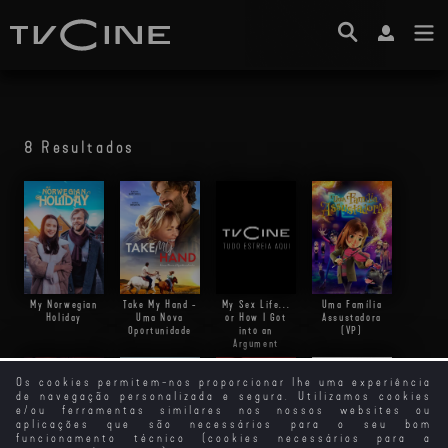
8 Resultados
My Norwegian
Take My Hand -
Uma Família
My Sex Life...
Holiday
Uma Nova
Assustadora
or How I Got
Oportunidade
(VP)
into an
Argument
Os cookies permitem-nos proporcionar lhe uma experiência
de navegação personalizada e segura. Utilizamos cookies
e/ou ferramentas similares nos nossos websites ou
aplicações que são necessários para o seu bom
funcionamento técnico (cookies necessários para a