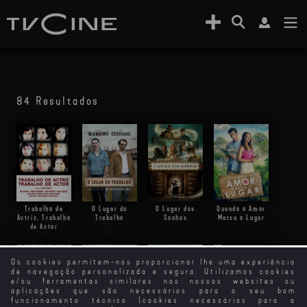
84 Resultados
Trabalho de
O Lugar do
Quando o Amor
O Lugar dos
Actriz, Trabalho
Trabalho
Marca o Lugar
Sonhos
de Actor
Os cookies permitem-nos proporcionar lhe uma experiência
de navegação personalizada e segura. Utilizamos cookies
Sangue Do Meu
e/ou ferramentas similares nos nossos websites ou
Sangue
aplicações que são necessários para o seu bom
funcionamento técnico (cookies necessários para a