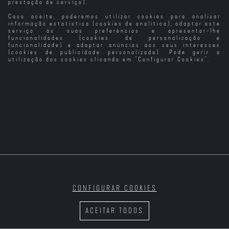
prestação de serviço).
Caso aceite, poderemos utilizar cookies para analisar
Um Lugar
Do Outro Lado
A Filha do Rei
Silencioso: Dia
do Muro
do Pântano
informação estatística (cookies de analítica), adaptar este
Um
serviço às suas preferências e apresentar-lhe
funcionalidades (cookies de personalização e
funcionalidade) e adaptar anúncios aos seus interesses
(cookies de publicidade personalizada). Pode gerir a
utilização dos cookies clicando em "
Configurar Cookies
".
A Vizinha Do
As Loucuras do
A Campanha do
O Ancoradouro
Lado
Meu Fantasma
Creoula
do Tempo
As Portas do
Céu
CONFIGURAR COOKIES
A Memória do
Noite Escura
Memórias do
Cheiro das
(Versão do
Teatro da
ACEITAR TODOS
Coisas
Realizador)
Cornucópia