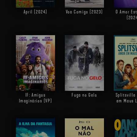
April (2024)
Voa Comigo (2023)
O Amor Est
(202
IF: Amigos
Fuga no Gelo
Splitsvill
Imaginários (VP)
em Maus L