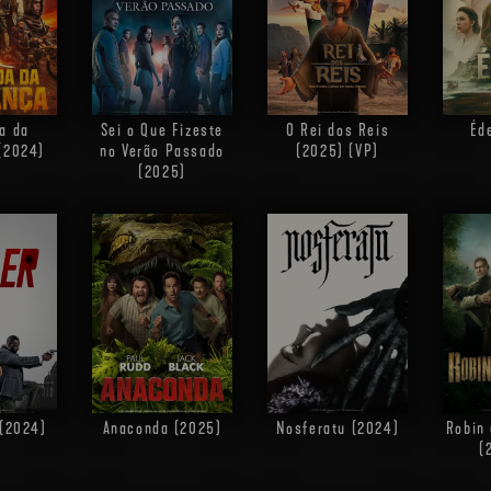
a da
Sei o Que Fizeste
O Rei dos Reis
Éd
(2024)
no Verão Passado
(2025) (VP)
(2025)
 (2024)
Anaconda (2025)
Nosferatu (2024)
Robin
(