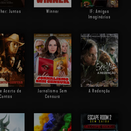
ther: Juntos
Winner
IF: Amigos
Imaginários
de Acerto de
Jornalismo Sem
A Redenção
Contas
Censura