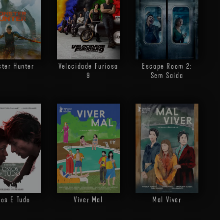
ter Hunter
Velocidade Furiosa
Escape Room 2:
9
Sem Saída
os E Tudo
Viver Mal
Mal Viver