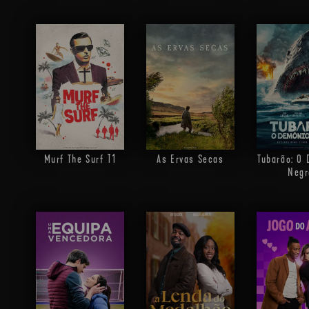
Murf The Surf
T1
As Ervas Secas
Tubarão: O
Negr