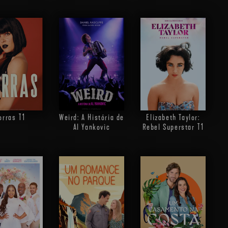
orras
T1
Weird: A História de
Elizabeth Taylor:
Al Yankovic
Rebel Superstar
T1