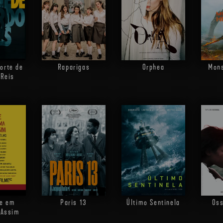
orte de
Raparigas
Orphea
Mons
 Reis
e em
Paris 13
Último Sentinela
Oss
 Assim