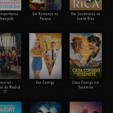
ompanhante
Um Romance no
Um Casamento na
desejada
Parque
Costa Rica
Imortal -
Voa Comigo
Casa Comigo em
es de Madrid
Yosemite
T1