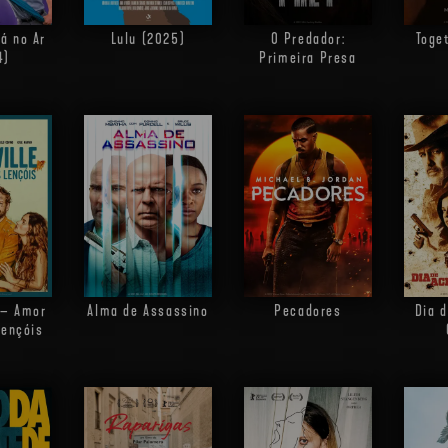
á no Ar
Lulu (2025)
O Predador:
Toge
4)
Primeira Presa
e – Amor
Alma de Assassino
Pecadores
Dia 
ençóis