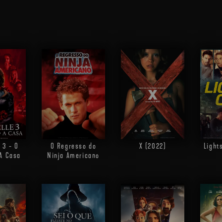
 3 - O
O Regresso do
X (2022)
Light
A Casa
Ninja Americano