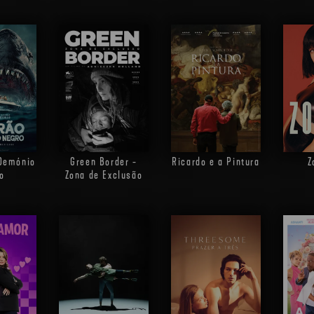
 Demónio
Green Border -
Ricardo e a Pintura
Z
o
Zona de Exclusão