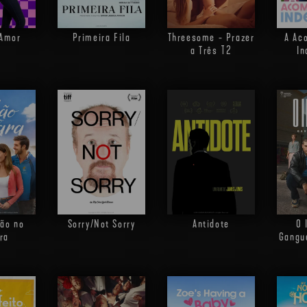
 Amor
Primeira Fila
Threesome - Prazer
A Ac
a Três
T2
In
ão no
Sorry/Not Sorry
Antidote
O 
ra
Gangu