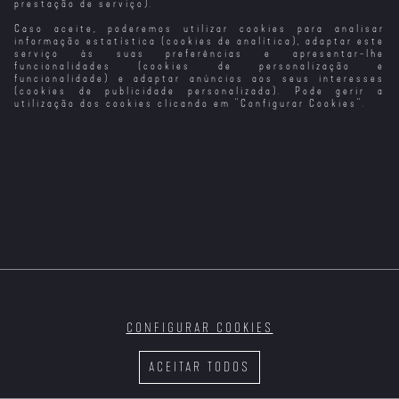
prestação de serviço).
Caso aceite, poderemos utilizar cookies para analisar
As Loucuras do
O Fantasma de
O Fantasma do
Gato Fantasma
Meu Fantasma
Canterville (VP)
Paraíso
Anzu (VO)
informação estatística (cookies de analítica), adaptar este
serviço às suas preferências e apresentar-lhe
funcionalidades (cookies de personalização e
funcionalidade) e adaptar anúncios aos seus interesses
(cookies de publicidade personalizada). Pode gerir a
utilização dos cookies clicando em "
Configurar Cookies
".
O Senhor dos
A Mulher Que
Na Terra dos
O Lugar dos
Anéis: A Guerra
Acreditava Ser
Nossos Irmãos
Sonhos
dos Rohirrim
Presidente Dos
(VO)
EUA
CONFIGURAR COOKIES
Nossa Senhora
A Maldição do
Hagen: Guerra
Lendas dos
dos Turcos
Vale dos Faraós
dos Reinos
T1
Heróis do
ACEITAR TODOS
Condor: Os
Valentes