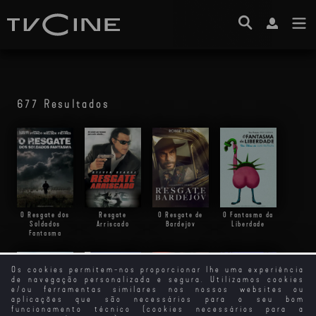
677 Resultados
O Resgate dos
Resgate
O Resgate de
O Fantasma da
Soldados
Arriscado
Bardejov
Liberdade
Fantasma
Os cookies permitem-nos proporcionar lhe uma experiência
de navegação personalizada e segura. Utilizamos cookies
e/ou ferramentas similares nos nossos websites ou
aplicações que são necessários para o seu bom
funcionamento técnico (cookies necessários para a