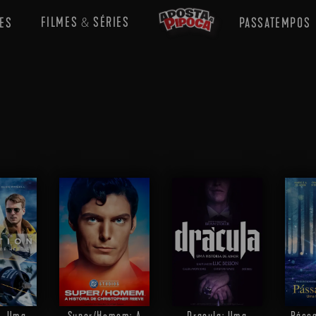
FILMES
SÉRIES
ES
PASSATEMPOS
&
 - Uma
Super/Homem: A
Dracula: Uma
Pássa