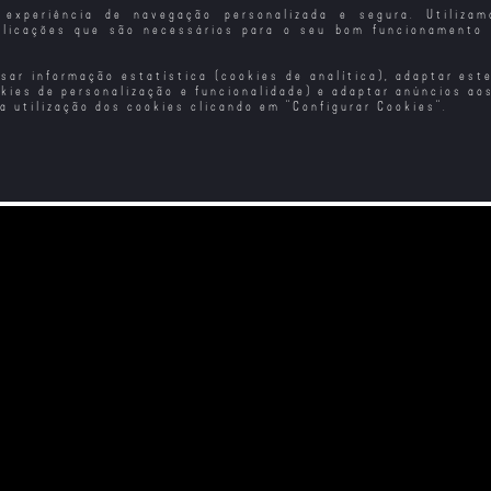
experiência de navegação personalizada e segura. Utiliza
plicações que são necessários para o seu bom funcionamento 
isar informação estatística (cookies de analítica), adaptar est
okies de personalização e funcionalidade) e adaptar anúncios ao
 a utilização dos cookies clicando em "
Configurar Cookies
".
ade +
Velocidade Furiosa
Velozes e Furiosos
Verda
sa
- Ligação Tóquio
Diário da Minha
Têm 
 Heróis
Vagina
Mestre da Espada
r: Os
3: Leste Vermelho
tes