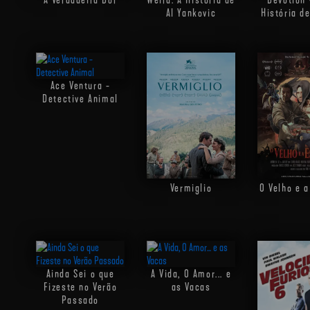
Al Yankovic
História d
Ace Ventura -
Detective Animal
Vermiglio
O Velho e 
Ainda Sei o que
A Vida, O Amor... e
Fizeste no Verão
as Vacas
Passado