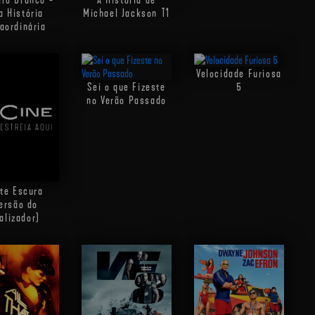
 História
Michael Jackson
T1
raordinária
Velocidade Furiosa
Sei o que Fizeste
5
no Verão Passado
te Escura
ersão do
alizador)