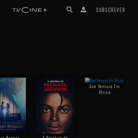
SUBSCREVER
Ace Ventura Em
África
ro Branco -
A História de