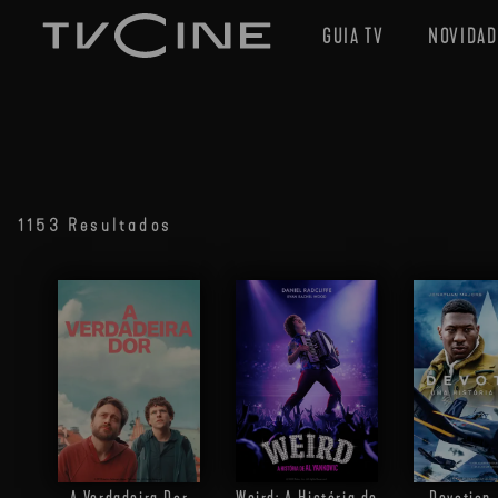
GUIA TV
NOVIDAD
1153 Resultados
A Verdadeira Dor
Weird: A História de
Devotion