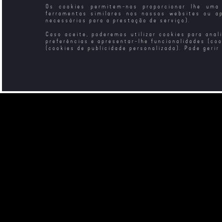
Os cookies permitem-nos proporcionar lhe uma 
ferramentas similares nos nossos websites ou a
necessários para a prestação de serviço).
Caso aceite, poderemos utilizar cookies para anal
preferências e apresentar-lhe funcionalidades (co
(cookies de publicidade personalizada). Pode gerir
O Perfume Verde
Velocidade Furiosa
Velocid
Furio
Sei o Que Fizeste
The Lionheart - O
Lendas dos
no Verão Passado
Legado da
do Condo
(2025)
Velocidade
Valen