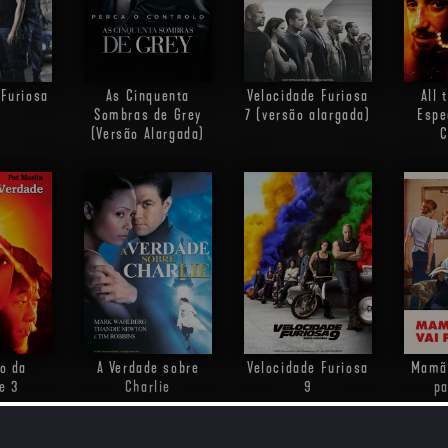
 Furiosa
As Cinquenta
Velocidade Furiosa
All 
Sombras de Grey
7 (versão alargada)
Espe
(Versão Alargada)
C
o da
A Verdade sobre
Velocidade Furiosa
Mamã 
e 3
Charlie
9
pa