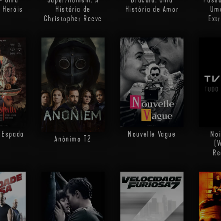
e Heróis
História de
História de Amor
Uma
Christopher Reeve
Ext
a Espada
Nouvelle Vague
Noi
Anónimo
T2
(V
Re