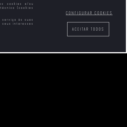
mos cookies e/ou
técnico (cookies
CONFIGURAR COOKIES
e serviço às suas
s seus interesses
ACEITAR TODOS
des Difíceis
Aquele Inverno em
A Maldição do Vale
Veneza
dos Faraós
de Vir Vê-la
O Tio Vânia
Contos da Lua Vaga