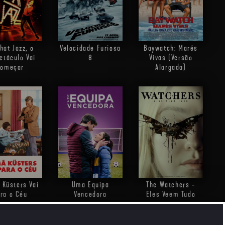
that Jazz, o
Velocidade Furiosa
Baywatch: Marés
ctáculo Vai
8
Vivas (Versão
omeçar
Alargada)
Küsters Vai
Uma Equipa
The Watchers -
ra o Céu
Vencedora
Eles Veem Tudo