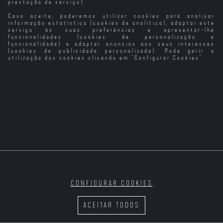
prestação de serviço).
Caso aceite, poderemos utilizar cookies para analisar
informação estatística (cookies de analítica), adaptar este
serviço às suas preferências e apresentar-lhe
funcionalidades (cookies de personalização e
funcionalidade) e adaptar anúncios aos seus interesses
(cookies de publicidade personalizada). Pode gerir a
utilização dos cookies clicando em "
Configurar Cookies
".
CONFIGURAR COOKIES
ACEITAR TODOS