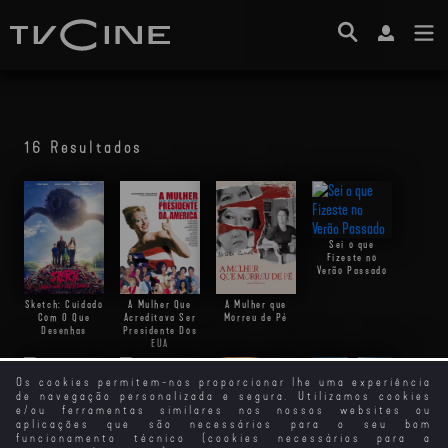
16 Resultados
Sei o que
Fizeste no
Verão Passado
Sketch: Cuidado
A Mulher Que
A Mulher que
Com O Que
Acreditava Ser
Morreu de Pé
Desenhas
Presidente Dos
EUA
Os cookies permitem-nos proporcionar lhe uma experiência
de navegação personalizada e segura. Utilizamos cookies
e/ou ferramentas similares nos nossos websites ou
Ainda Sei o que
Incendies - A
aplicações que são necessários para o seu bom
Fizeste no
Mulher que
funcionamento técnico (cookies necessários para a
Verão Passado
Canta