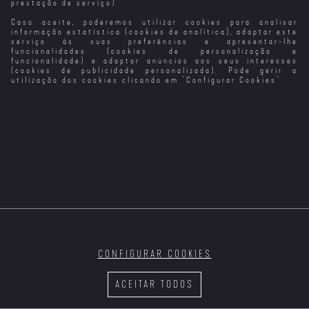
prestação de serviço).
Caso aceite, poderemos utilizar cookies para analisar
Mentes que
Sei o Que
Brilham
Fizeste no
informação estatística (cookies de analítica), adaptar este
Verão Passado
serviço às suas preferências e apresentar-lhe
(2025)
funcionalidades (cookies de personalização e
funcionalidade) e adaptar anúncios aos seus interesses
(cookies de publicidade personalizada). Pode gerir a
utilização dos cookies clicando em "
Configurar Cookies
".
Um Amor que
Mestres da
Não Deixemos
O Homem que
Floresce
Ilusão: Nada é o
Que Tudo Se
Definitivamente
que Parece
Perca Esta
Não Roubou
Noite
Hollywood
CONFIGURAR COOKIES
Não Esperes
Experimenter:
As Raparigas
Têm de Vir Vê-la
Mais
T1
Stanley
que Desejamos
ACEITAR TODOS
Milgram, O
Psicólogo Que
Abalou A