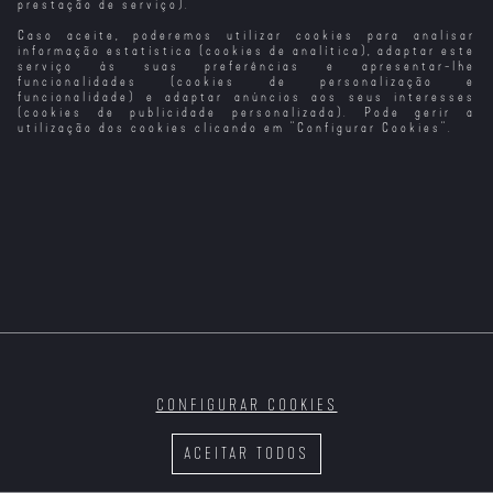
prestação de serviço).
Caso aceite, poderemos utilizar cookies para analisar
É o Amor
Um Filme em
Espiral em
Em Ano de Safra
Forma de Assim
Ressonância
informação estatística (cookies de analítica), adaptar este
serviço às suas preferências e apresentar-lhe
funcionalidades (cookies de personalização e
funcionalidade) e adaptar anúncios aos seus interesses
(cookies de publicidade personalizada). Pode gerir a
utilização dos cookies clicando em "
Configurar Cookies
".
A Vida, O
Amor... e as
Vacas
O Amor
O Amor Não Tira
West Side Story
Férias
- Amor Sem
Barreiras
CONFIGURAR COOKIES
O Último Amor
Escândalo de
Amor e
Jogo do Amor
De Casanova
Amor
Preconceito
ACEITAR TODOS