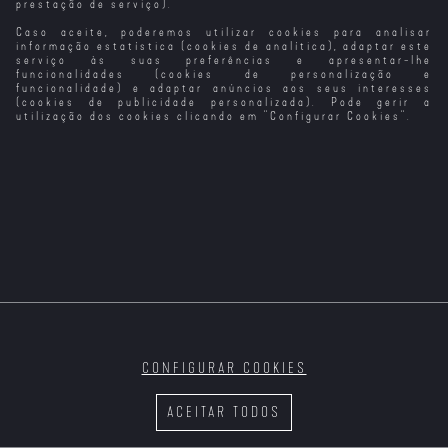
prestação de serviço).
Caso aceite, poderemos utilizar cookies para analisar
informação estatística (cookies de analítica), adaptar este
serviço às suas preferências e apresentar-lhe
funcionalidades (cookies de personalização e
funcionalidade) e adaptar anúncios aos seus interesses
(cookies de publicidade personalizada). Pode gerir a
utilização dos cookies clicando em "
Configurar Cookies
".
CONFIGURAR COOKIES
ACEITAR TODOS