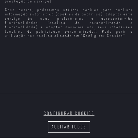
prestação de serviço).
Caso aceite, poderemos utilizar cookies para analisar
Missão de Alto
Linha Mortal
Maze Runner: A
The Shrouds -
Risco
Cura Mortal
As Mortalhas
informação estatística (cookies de analítica), adaptar este
serviço às suas preferências e apresentar-lhe
funcionalidades (cookies de personalização e
funcionalidade) e adaptar anúncios aos seus interesses
(cookies de publicidade personalizada). Pode gerir a
utilização dos cookies clicando em "
Configurar Cookies
".
Alarum: Código
Um Encontro
Inverno Mortal
Rituais Mortais
Mortal
Mortal
CONFIGURAR COOKIES
Cold Storage -
As Raparigas
Ameaça Mortal
que Desejamos
ACEITAR TODOS