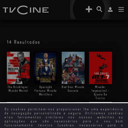
14 Resultados
The Bricklayer:
Operação
Missão:
Red One: Missão
Missão Mortal
Fortune: Missão
Impossível -
Secreta
Mortífera
Ajuste De
Contas
Os cookies permitem-nos proporcionar lhe uma experiência
de navegação personalizada e segura. Utilizamos cookies
e/ou ferramentas similares nos nossos websites ou
aplicações que são necessários para o seu bom
funcionamento técnico (cookies necessários para a