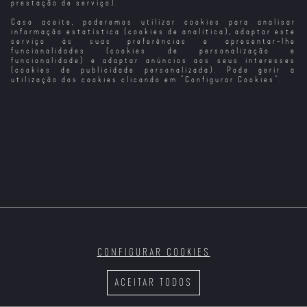
prestação de serviço).
Caso aceite, poderemos utilizar cookies para analisar
Upgrade - As
Ao Som do Amor
Engenharia do
O Rancho do
Cores do Amor
Amor
Amor
informação estatística (cookies de analítica), adaptar este
serviço às suas preferências e apresentar-lhe
funcionalidades (cookies de personalização e
funcionalidade) e adaptar anúncios aos seus interesses
(cookies de publicidade personalizada). Pode gerir a
utilização dos cookies clicando em "
Configurar Cookies
".
Amor de
Hotel Amor
É o Amor
Do Outro Lado
Perdição (1943)
do Muro
A Vida, O
Amor... e as
Vacas
CONFIGURAR COOKIES
A Filha do Rei
O Amor
O Amor Não Tira
do Pântano
Férias
ACEITAR TODOS