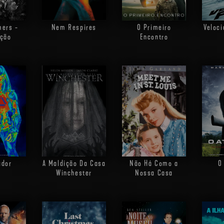
mers -
Nem Respires
O Primeiro
Veloci
ação
Encontro
A Maldição Da Casa
Não Há Como a
O
ador
Winchester
Nossa Casa