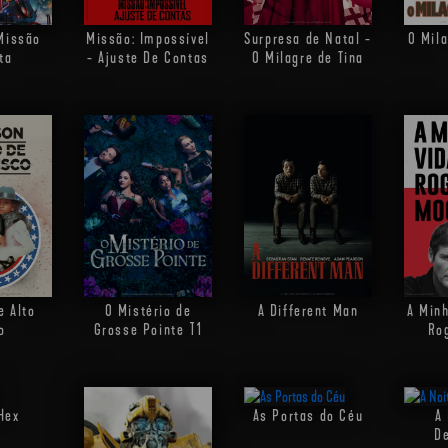
Missão: Impossível
Surpresa de Natal -
O Mila
Missão
- Ajuste De Contas
O Milagre de Tina
ta
e Alto
A Different Man
A Min
O Mistério de
o
Ro
Grosse Pointe
T1
Hex
As Portas do Céu
A 
D