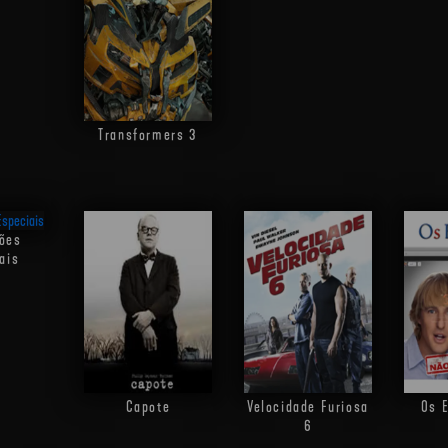
Transformers 3
ões
ais
Capote
Velocidade Furiosa
Os E
6