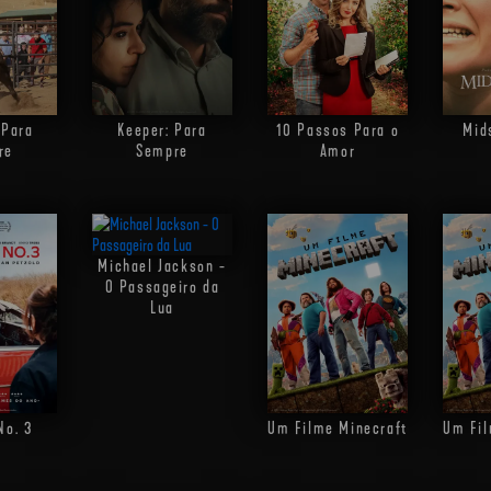
 Para
Keeper: Para
10 Passos Para o
Mid
re
Sempre
Amor
Michael Jackson -
O Passageiro da
Lua
No. 3
Um Filme Minecraft
Um Fil