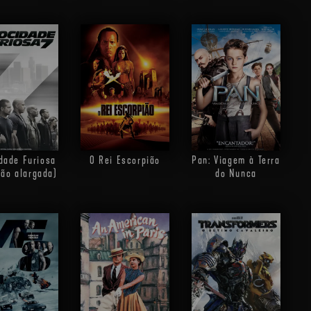
dade Furiosa
O Rei Escorpião
Pan: Viagem à Terra
são alargada)
do Nunca