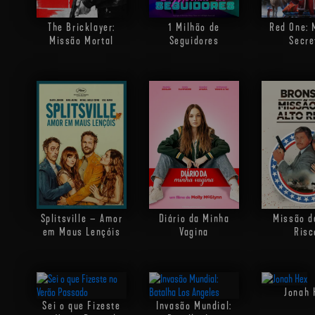
The Bricklayer:
1 Milhão de
Red One: 
Missão Mortal
Seguidores
Secre
Splitsville – Amor
Diário da Minha
Missão d
em Maus Lençóis
Vagina
Risc
Jonah 
Sei o que Fizeste
Invasão Mundial: