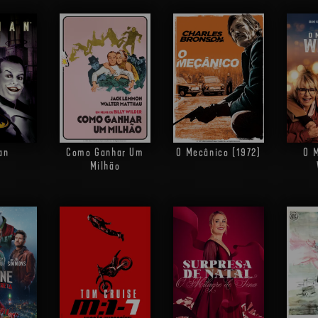
an
Como Ganhar Um
O Mecânico (1972)
O M
Milhão