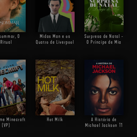
sommar, O
Midas Man e os
Surpresa de Natal -
Ritual
Quatro de Liverpool
O Príncipe de Mia
me Minecraft
Hot Milk
A História de
(VP)
Michael Jackson
T1