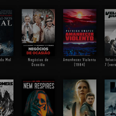
 do Mal
Negócios de
Amanhecer Violento
Veloci
Ocasião
(1984)
7 (ver