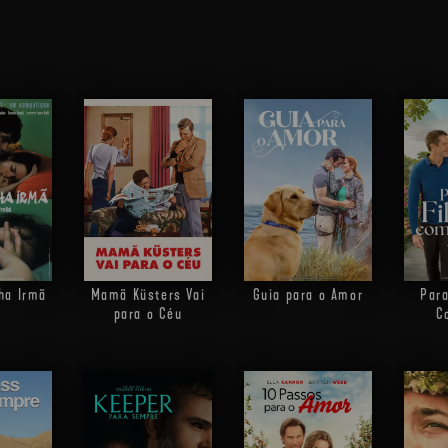
ha Irmã
Mamã Küsters Vai
Guia para o Amor
Para
para o Céu
C