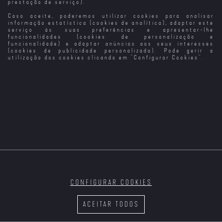
prestação de serviço).
Caso aceite, poderemos utilizar cookies para analisar
informação estatística (cookies de analítica), adaptar este
serviço às suas preferências e apresentar-lhe
funcionalidades (cookies de personalização e
funcionalidade) e adaptar anúncios aos seus interesses
(cookies de publicidade personalizada). Pode gerir a
utilização dos cookies clicando em "
Configurar Cookies
".
CONFIGURAR COOKIES
ACEITAR TODOS