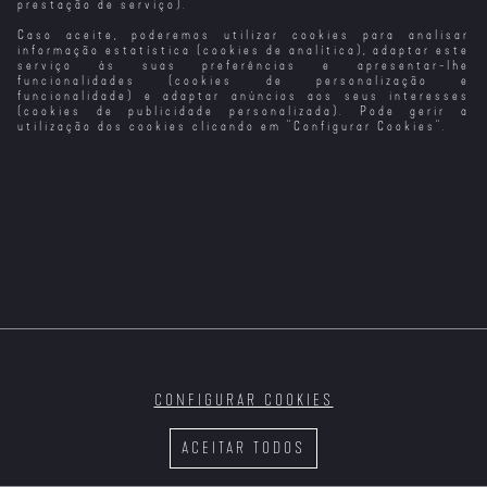
prestação de serviço).
Caso aceite, poderemos utilizar cookies para analisar
informação estatística (cookies de analítica), adaptar este
serviço às suas preferências e apresentar-lhe
funcionalidades (cookies de personalização e
funcionalidade) e adaptar anúncios aos seus interesses
(cookies de publicidade personalizada). Pode gerir a
utilização dos cookies clicando em "
Configurar Cookies
".
CONFIGURAR COOKIES
ACEITAR TODOS