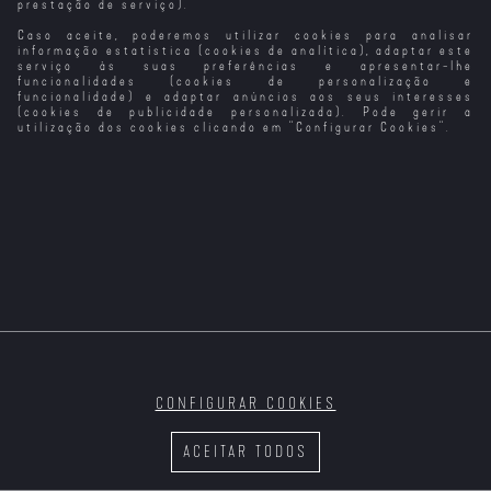
prestação de serviço).
Caso aceite, poderemos utilizar cookies para analisar
informação estatística (cookies de analítica), adaptar este
serviço às suas preferências e apresentar-lhe
funcionalidades (cookies de personalização e
funcionalidade) e adaptar anúncios aos seus interesses
(cookies de publicidade personalizada). Pode gerir a
utilização dos cookies clicando em "
Configurar Cookies
".
CONFIGURAR COOKIES
ACEITAR TODOS