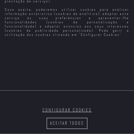
prestação de serviço).
Caso aceite, poderemos utilizar cookies para analisar
informação estatística (cookies de analítica), adaptar este
serviço às suas preferências e apresentar-lhe
funcionalidades (cookies de personalização e
funcionalidade) e adaptar anúncios aos seus interesses
(cookies de publicidade personalizada). Pode gerir a
utilização dos cookies clicando em "
Configurar Cookies
".
CONFIGURAR COOKIES
ACEITAR TODOS