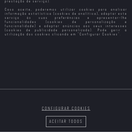
prestação de serviço).
Caso aceite, poderemos utilizar cookies para analisar
Super/Homem:
O Homem que
O Homem Mais
A História de
Definitivamente
Sortudo da
informação estatística (cookies de analítica), adaptar este
Christopher
Não Roubou
América
serviço às suas preferências e apresentar-lhe
Reeve
Hollywood
funcionalidades (cookies de personalização e
funcionalidade) e adaptar anúncios aos seus interesses
(cookies de publicidade personalizada). Pode gerir a
utilização dos cookies clicando em "
Configurar Cookies
".
Sangue Do Meu
Sangue
Do Outro Lado
A Filha do Rei
A Vizinha Do
do Muro
do Pântano
Lado
CONFIGURAR COOKIES
As Loucuras do
A Campanha do
O Ancoradouro
A Memória do
Meu Fantasma
Creoula
do Tempo
Cheiro das
ACEITAR TODOS
Coisas