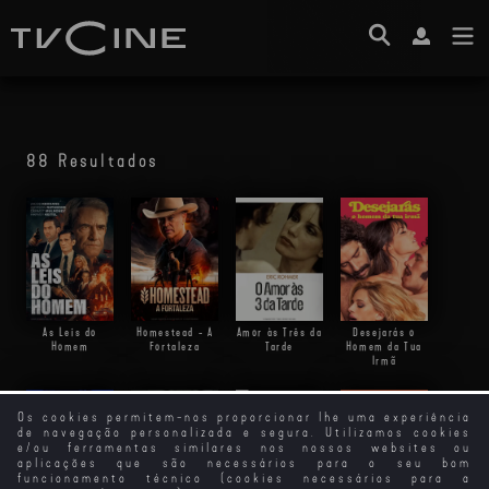
88 Resultados
As Leis do
Homestead - A
Amor às Três da
Desejarás o
Homem
Fortaleza
Tarde
Homem da Tua
Irmã
Os cookies permitem-nos proporcionar lhe uma experiência
de navegação personalizada e segura. Utilizamos cookies
e/ou ferramentas similares nos nossos websites ou
Os Homens
aplicações que são necessários para o seu bom
Preferem as
funcionamento técnico (cookies necessários para a
Loiras