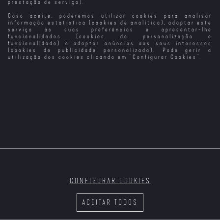
prestação de serviço).
Caso aceite, poderemos utilizar cookies para analisar
O Caso Thomas
Transformers:
Transformers -
Transformers: O
Crown (1999)
Era da Extinção
Retaliação
Último
informação estatística (cookies de analítica), adaptar este
Cavaleiro
serviço às suas preferências e apresentar-lhe
funcionalidades (cookies de personalização e
funcionalidade) e adaptar anúncios aos seus interesses
(cookies de publicidade personalizada). Pode gerir a
utilização dos cookies clicando em "
Configurar Cookies
".
Tai Chi Master
Terrifier
Thelma (2024)
Surpresa de
Natal - O
Milagre de Tina
CONFIGURAR COOKIES
A Terra Treme
Três Menos Eu
Tração
O Ancoradouro
do Tempo
ACEITAR TODOS