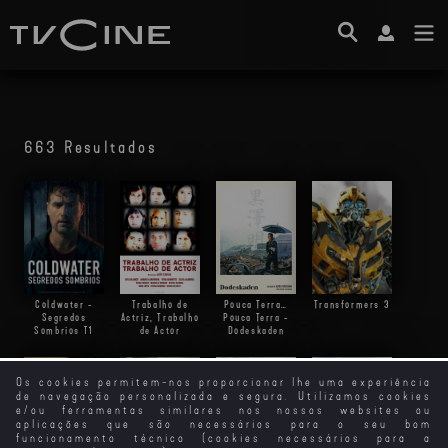
663 Resultados
Trabalho de
Pouca Terra…
Transformers 3
Coldwater -
Actriz, Trabalho
Pouca Terra -
Segredos
de Actor
Dodeskaden
Sombrios
T1
Os cookies permitem-nos proporcionar lhe uma experiência
de navegação personalizada e segura. Utilizamos cookies
e/ou ferramentas similares nos nossos websites ou
aplicações que são necessários para o seu bom
funcionamento técnico (cookies necessários para a