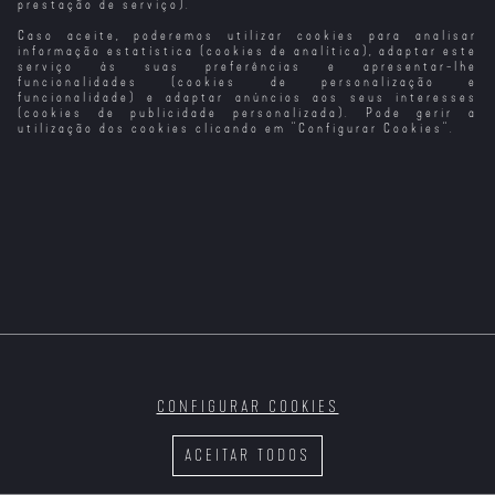
prestação de serviço).
Caso aceite, poderemos utilizar cookies para analisar
Tubarão: O
Cão Preto
Velocidade
O Predador
Demónio Negro
Furiosa -
informação estatística (cookies de analítica), adaptar este
Ligação Tóquio
serviço às suas preferências e apresentar-lhe
funcionalidades (cookies de personalização e
funcionalidade) e adaptar anúncios aos seus interesses
(cookies de publicidade personalizada). Pode gerir a
utilização dos cookies clicando em "
Configurar Cookies
".
Kiss Kiss Bang
Caminhos de
Diários da
Um Filme
Bang
Sangue
Caixa Negra
Minecraft
CONFIGURAR COOKIES
Anaconda
Um Filme
O Comando dos
A Noite dos
(2025)
Minecraft (VP)
Tigres Negros
Mortos-Vivos
ACEITAR TODOS
(2013)