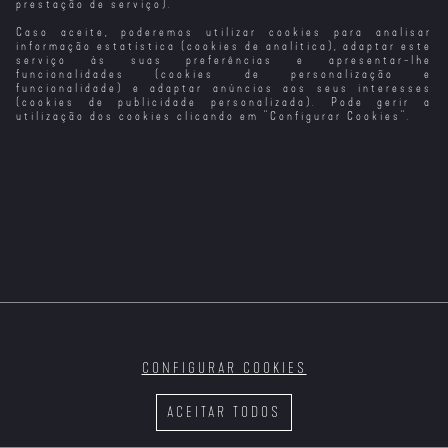
prestação de serviço).
Caso aceite, poderemos utilizar cookies para analisar
Nouvelle Vague
Noite Escura
Anónimo
T2
(Versão do
informação estatística (cookies de analítica), adaptar este
Realizador)
serviço às suas preferências e apresentar-lhe
funcionalidades (cookies de personalização e
funcionalidade) e adaptar anúncios aos seus interesses
(cookies de publicidade personalizada). Pode gerir a
utilização dos cookies clicando em "
Configurar Cookies
".
Velocidade
Furiosa 5
Ainda Sei o que
A Vida, O
Fizeste no
Amor... e as
Verão Passado
Vacas
Velocidade
Furiosa 6
CONFIGURAR COOKIES
As Cinquenta
Velocidade
All that Jazz, o
Velocidade
Sombras de
Furiosa 7
Espectáculo Vai
Furiosa 8
ACEITAR TODOS
Grey (Versão
(versão
Começar
Alargada)
alargada)