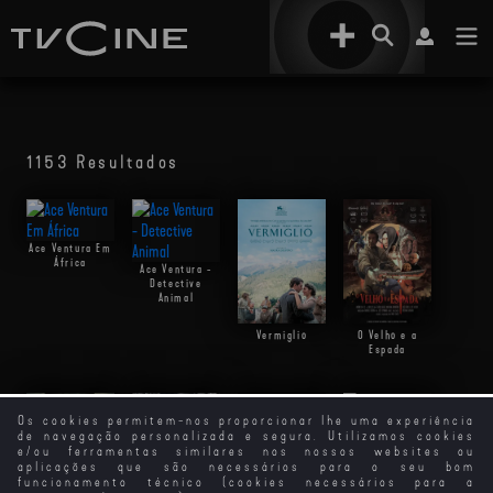
1153 Resultados
Ace Ventura Em
África
Ace Ventura -
Detective
Animal
Vermiglio
O Velho e a
Espada
Os cookies permitem-nos proporcionar lhe uma experiência
de navegação personalizada e segura. Utilizamos cookies
e/ou ferramentas similares nos nossos websites ou
Sei o que
aplicações que são necessários para o seu bom
Fizeste no
funcionamento técnico (cookies necessários para a
Verão Passado