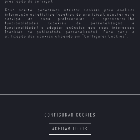
prestação de serviço).
Caso aceite, poderemos utilizar cookies para analisar
Distant (2024)
Until Dawn
Mean Girls
A Espada da
(2025)
(2024)
Vingança (2024)
informação estatística (cookies de analítica), adaptar este
serviço às suas preferências e apresentar-lhe
funcionalidades (cookies de personalização e
funcionalidade) e adaptar anúncios aos seus interesses
(cookies de publicidade personalizada). Pode gerir a
utilização dos cookies clicando em "
Configurar Cookies
".
Sei o Que
O Rei dos Reis
Éden (2024)
Love (2024)
Fizeste no
(2025) (VP)
Verão Passado
(2025)
CONFIGURAR COOKIES
Sex (2024)
Nuremberga
Alpha (2025)
The Killer
(2025)
(2024)
ACEITAR TODOS