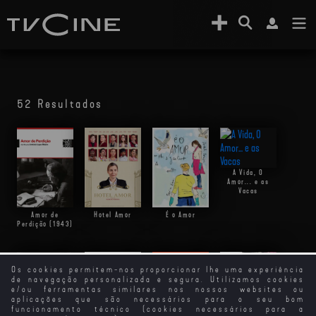
52 Resultados
A Vida, O
Amor... e as
Vacas
Amor de
Hotel Amor
É o Amor
Perdição (1943)
Os cookies permitem-nos proporcionar lhe uma experiência
de navegação personalizada e segura. Utilizamos cookies
e/ou ferramentas similares nos nossos websites ou
aplicações que são necessários para o seu bom
funcionamento técnico (cookies necessários para a