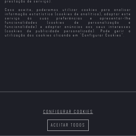
prestação de serviço).
Caso aceite, poderemos utilizar cookies para analisar
O Amor
O Amor Não Tira
West Side Story
O Último Amor
Férias
- Amor Sem
De Casanova
informação estatística (cookies de analítica), adaptar este
Barreiras
serviço às suas preferências e apresentar-lhe
funcionalidades (cookies de personalização e
funcionalidade) e adaptar anúncios aos seus interesses
(cookies de publicidade personalizada). Pode gerir a
utilização dos cookies clicando em "
Configurar Cookies
".
Escândalo de
Amor e
Jogo do Amor
Um Brinde ao
Amor
Preconceito
Amor
CONFIGURAR COOKIES
Quando o Amor
Upgrade - As
Um Amor à
Ao Som do Amor
Marca o Lugar
Cores do Amor
Beira D´Água
ACEITAR TODOS