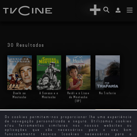
30 Resultados
Duelo na
A Savana e a
Heidi e o Lince
Na Trafaria
Montanha
Montanha
da Montanha
(VP)
Os cookies permitem-nos proporcionar lhe uma experiência
de navegação personalizada e segura. Utilizamos cookies
e/ou ferramentas similares nos nossos websites ou
aplicações que são necessários para o seu bom
funcionamento técnico (cookies necessários para a