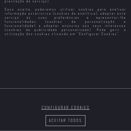
prestação de serviço).
Caso aceite, poderemos utilizar cookies para analisar
Lights Out -
Viver na Noite
A Faca na Água
Um Casamento
Terror na
na Costa Rica
informação estatística (cookies de analítica), adaptar este
Escuridão
serviço às suas preferências e apresentar-lhe
funcionalidades (cookies de personalização e
funcionalidade) e adaptar anúncios aos seus interesses
(cookies de publicidade personalizada). Pode gerir a
utilização dos cookies clicando em "
Configurar Cookies
".
Paddington na
Um Encontro na
Paddington na
Natal na Quinta
Amazónia (VO)
Escócia
Amazónia (VP)
das Alpacas
CONFIGURAR COOKIES
Natal na
Luz na
Fogo na Alma
Com A Alma Na
Escócia
Escuridão
Mão, Caminha
ACEITAR TODOS